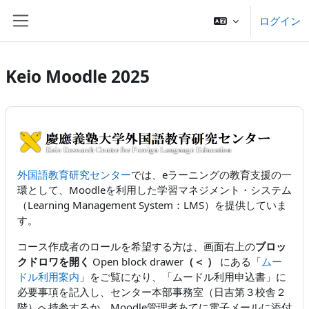
メインコンテンツへスキップする
ログイン
サイドパネル
Keio Moodle 2025
外国語教育研究センター
では、eラーニングの教育支援の一
環として、Moodleを利用した学習マネジメント・システム
（Learning Management System：LMS）を提供していま
す。
コース作成者のロールを希望する方は、画面右上の
ブロッ
クドロワを開く
Open block drawer
（＜ ）
にある「
ムー
ドル利用案内
」をご覧になり、「ムードル利用申込書」に
必要事項を記入し、センター本部事務室（日吉第３校舎２
階）へ持参するか、Moodle管理者あてに電子メールに添付