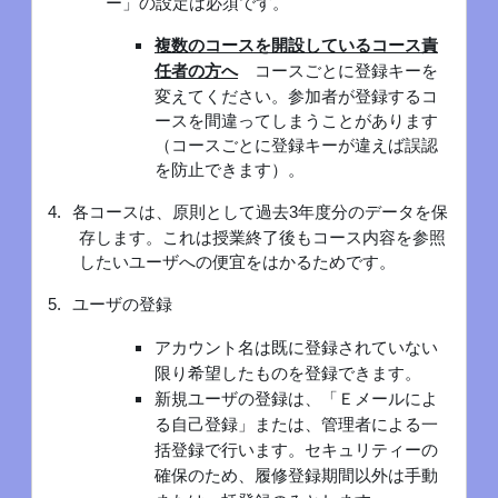
ー」の設定は必須です。
複数のコースを開設しているコース責
コースごとに登録キーを
任者の方へ
変えてください。参加者が登録するコ
ースを間違ってしまうことがあります
（コースごとに登録キーが違えば誤認
を防止できます）。
各コースは、原則として過去
保
4.
3年度分のデータを
存します。これは授業終了後もコース内容を参照
したいユーザへの便宜をはかるためです。
ユーザの登録
5.
アカウント名は既に登録されていない
限り希望したものを登録できます。
新規ユーザの登録は、「Ｅメールによ
る自己登録」または、管理者による一
括登録で行います。セキュリティーの
確保のため、履修登録期間以外は手動