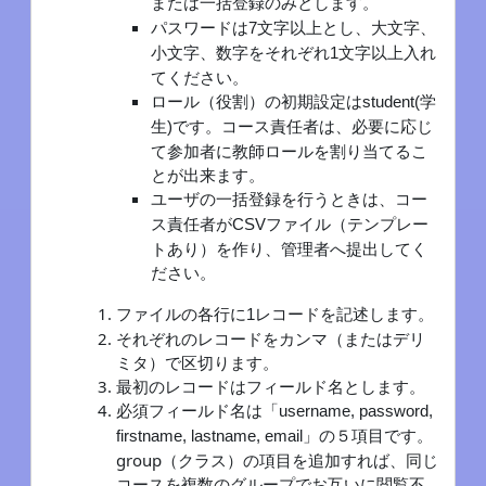
または一括登録のみとします。
文字以上とし、大文字、
7
パスワードは
小文字、数字をそれぞれ
文字以上入れ
1
てください。
学
student(
ロール（役割）の初期設定は
生
です。コース責任者は、必要に応じ
)
て参加者に教師ロールを割り当てるこ
とが出来ます。
ユーザの一括登録を行うときは、コー
ファイル（テンプレー
CSV
ス責任者が
トあり）を作り、管理者へ提出してく
ださい。
ファイルの各行に
レコードを記述します。
1
それぞれのレコードをカンマ（またはデリ
ミタ）で区切ります。
最初のレコードはフィールド名とします。
必須フィールド名は「
username, password,
」の５項目です。
firstname, lastname, email
group（クラス）の項目を追加すれば、同じ
コースを複数のグループでお互いに閲覧不