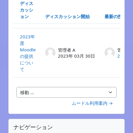
ディス
カッシ
ョン
ディスカッション開始
最新の投稿
ステータス
ディスカッション一覧です。1 / 1 ディスカッションを表示
2023年
度
Moodle
管理者 A
管理者 
2023年 03月 30日
2023年
の提供
につい
て
移動 ...
ムードル利用案内 →
ブロック
ナビゲーション をスキップする
ナビゲーション