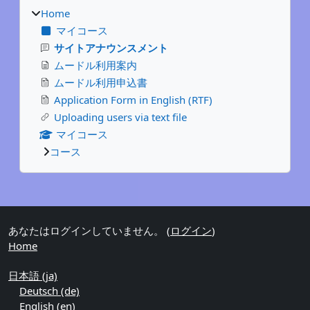
Home
マイコース
サイトアナウンスメント
ムードル利用案内
ムードル利用申込書
Application Form in English (RTF)
Uploading users via text file
マイコース
コース
補助ブロック
あなたはログインしていません。 (
ログイン
)
Home
日本語 ‎(ja)‎
Deutsch ‎(de)‎
English ‎(en)‎