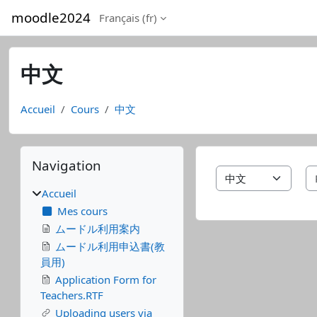
Passer au contenu principal
moodle2024
Français ‎(fr)‎
中文
Accueil
Cours
中文
Blocs
Passer Navigation
Navigation
Catégories de cours
Accueil
Mes cours
ムードル利用案内
ムードル利用申込書(教
員用)
Application Form for
Teachers.RTF
Uploading users via